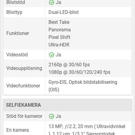
Blixtstöd
Ja
Blixttyp
Dual-LED-blixt
Best Take
Panorama
Funktioner
Pixel Shift
Ultra-HDR
Videostöd
Ja
2160p @ 30/60 fps
Videoupplösning
1080p @ 30/60/120/240 fps
Gyro-EIS, Optisk bildstabilisering
Videofunktioner
(OIS)
SELFIEKAMERA
Stöd för kameror
Ja
ƒ
13 MP
,
/2.2,
20 mm
( Ultravidvinkel
En kamera
),
1.12 μm
,
1/3.1"
Sensorstorlek