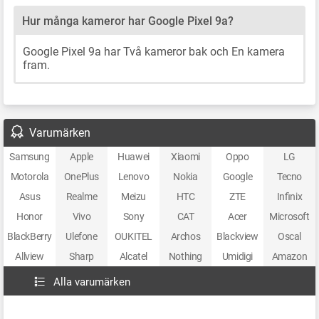
Hur många kameror har Google Pixel 9a?
Google Pixel 9a har Två kameror bak och En kamera
fram.
Varumärken
Samsung
Apple
Huawei
Xiaomi
Oppo
LG
Motorola
OnePlus
Lenovo
Nokia
Google
Tecno
Asus
Realme
Meizu
HTC
ZTE
Infinix
Honor
Vivo
Sony
CAT
Acer
Microsoft
BlackBerry
Ulefone
OUKITEL
Archos
Blackview
Oscal
Allview
Sharp
Alcatel
Nothing
Umidigi
Amazon
Alla varumärken