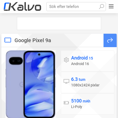
Sök efter telefon
Google Pixel 9a
Android
Operativsystem
15
Android 16
6.3
Skärm
tum
1080x2424 pixlar
5100
Batteri
mAh
Li-Poly