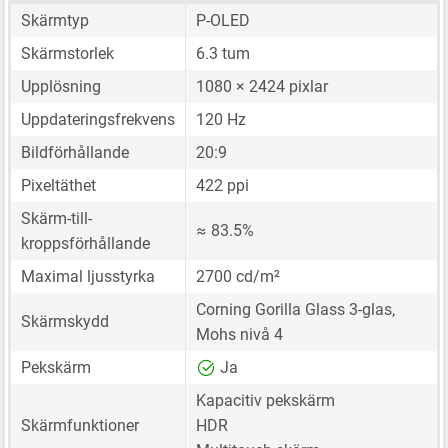
Skärmtyp
P-OLED
Skärmstorlek
6.3 tum
Upplösning
1080 × 2424 pixlar
Uppdateringsfrekvens
120 Hz
Bildförhållande
20:9
Pixeltäthet
422 ppi
Skärm-till-
≈ 83.5%
kroppsförhållande
Maximal ljusstyrka
2700 cd/m²
Corning Gorilla Glass 3-glas,
Skärmskydd
Mohs nivå 4
Pekskärm
Ja
Kapacitiv pekskärm
Skärmfunktioner
HDR