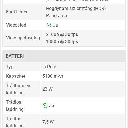
Högdynamiskt omfång (HDR)
Funktioner
Panorama
Videostöd
Ja
2160p @ 30 fps
Videoupplösning
1080p @ 30 fps
BATTERI
Typ
Li-Poly
Kapacitet
5100 mAh
Trådbunden
23 W
laddning
Trådlös
Ja
laddning
Trådlös
7.5 W
laddning