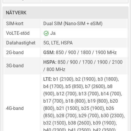
NÄTVERK
SIM-kort
Dual SIM
(Nano-SIM + eSIM)
VoLTE-stöd
Ja
Datahastighet
5G, LTE, HSPA
2G-band
GSM:
850 / 900 / 1800 / 1900 MHz
HSPA:
850 / 900 / 1700 / 1900 / 2100
3G-band
/ 800 MHz
LTE:
b1 (2100), b2 (1900), b3 (1800),
b4 (1700), b5 (850), b7 (2600), b8
(900), b12 (700), b13 (700), b14 (700),
b17 (700), b18 (800), b19 (800), b20
4G-band
(800), b21 (1500), b25 (1900), b26
(850), b28 (700), b29 (700), b30 (2300),
b32 (1500), b38 (2600), b39 (1900),
b40 (2300), b41 (2500), b42 (3500),