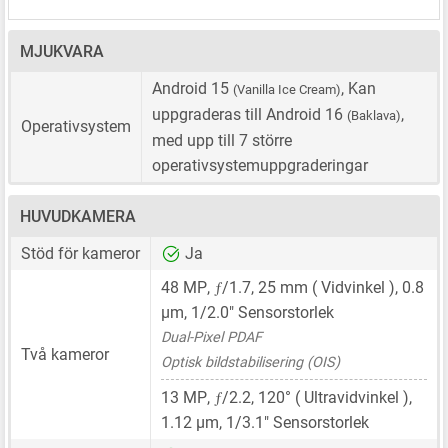
MJUKVARA
Android 15
, Kan
(Vanilla Ice Cream)
uppgraderas till Android 16
,
(Baklava)
Operativsystem
med upp till 7 större
operativsystemuppgraderingar
HUVUDKAMERA
Stöd för kameror
Ja
ƒ
48 MP
,
/1.7,
25 mm
( Vidvinkel ),
0.8
μm
,
1/2.0"
Sensorstorlek
Dual-Pixel PDAF
Två kameror
Optisk bildstabilisering (OIS)
ƒ
13 MP
,
/2.2, 120° ( Ultravidvinkel ),
1.12 μm
,
1/3.1"
Sensorstorlek