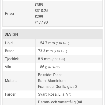
€359
$310.25
Priser
£299
₹47,490
DESIGN
Höjd
154.7 mm
(6.09 tum)
Bredd
73.3 mm
(2.89 tum)
Tjocklek
8.9 mm
(0.35 tum)
Vikt
186 g
(6.56 oz)
Baksida: Plast
Material
Ram: Aluminium
Framsida: Gorilla-glas 3
Färger
Svart, Rosa, Lila, Vit
Damm- och vattentålig (tål