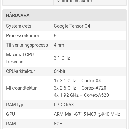
Multitouch-skärm
HÅRDVARA
Systemkrets
Google Tensor G4
Processorkärnor
8
Tillverkningsprocess
4 nm
Maximal CPU-
3.1 GHz
frekvens
CPU-arkitektur
64-bit
1x 3.1 GHz – Cortex-X4
Mikroarkitektur
3x 2.6 GHz – Cortex-A720
4x 1.92 GHz – Cortex-A520
RAM-typ
LPDDR5X
GPU
ARM Mali-G715 MC7 @940 MHz
RAM
8GB