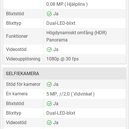
0.08 MP
( Hjälplins )
Blixtstöd
Ja
Blixttyp
Dual-LED-blixt
Högdynamiskt omfång (HDR)
Funktioner
Panorama
Videostöd
Ja
Videoupplösning
1080p @ 30 fps
SELFIEKAMERA
Stöd för kameror
Ja
ƒ
En kamera
5 MP
,
/2.0 ( Vidvinkel )
Blixtstöd
Ja
Blixttyp
Dual-LED-blixt
Videostöd
Ja