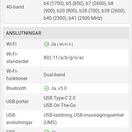
b4 (1700), b5 (850), b7 (2600), b8
4G-band
(900), b20 (800), b28 (700), b38 (2600),
b40 (2300), b41 (2500 MHz)
ANSLUTNINGAR
Wi-Fi
Ja
( Wi-Fi 5 )
Wi-Fi-
802.11/a/b/g/n/ac
standarder
Wi-Fi-
Dual-band
funktioner
Bluetooth
Ja, v5.0
USB Type-C 2.0
USB-portar
USB On-The-Go
USB-
USB-laddning, USB-masslagringsenhet
anslutningar
(UMS)