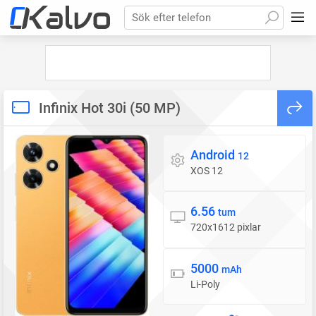
Sök efter telefon
Infinix Hot 30i (50 MP)
Android
Operativsystem
12
XOS 12
6.56
Skärm
tum
720x1612 pixlar
5000
Batteri
mAh
Li-Poly