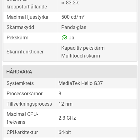
≈ 83.2%
kroppsförhållande
Maximal ljusstyrka
500 cd/m²
Skärmskydd
Panda-glas
Pekskärm
Ja
Kapacitiv pekskärm
Skärmfunktioner
Multitouch-skärm
HÅRDVARA
Systemkrets
MediaTek Helio G37
Processorkärnor
8
Tillverkningsprocess
12 nm
Maximal CPU-
2.3 GHz
frekvens
CPU-arkitektur
64-bit