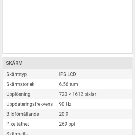
SKÄRM
Skärmtyp
IPS LCD
Skärmstorlek
6.56 tum
Upplösning
720 × 1612 pixlar
Uppdateringsfrekvens
90 Hz
Bildförhållande
20:9
Pixeltäthet
269 ppi
Skärm-till-