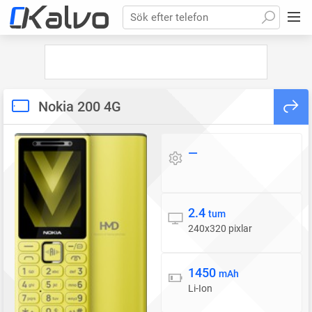
Sök efter telefon
Nokia 200 4G
—
Operativsystem
2.4
Skärm
tum
240x320 pixlar
1450
Batteri
mAh
Li-Ion