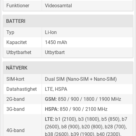
Funktioner
Videosamtal
BATTERI
Typ
Li-Ion
Kapacitet
1450 mAh
Utbytbarhet
Utbytbart
NÄTVERK
SIM-kort
Dual SIM
(Nano-SIM + Nano-SIM)
Datahastighet
LTE, HSPA
2G-band
GSM:
850 / 900 / 1800 / 1900 MHz
3G-band
HSPA:
850 / 900 / 2100 MHz
LTE:
b1 (2100), b3 (1800), b5 (850), b7
(2600), b8 (900), b20 (800), b28 (700),
4G-band
b38 (2600), b39 (1900), b40 (2300),