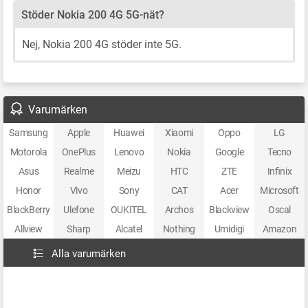
Stöder Nokia 200 4G 5G-nät?
Nej, Nokia 200 4G stöder inte 5G.
Varumärken
Samsung
Apple
Huawei
Xiaomi
Oppo
LG
Motorola
OnePlus
Lenovo
Nokia
Google
Tecno
Asus
Realme
Meizu
HTC
ZTE
Infinix
Honor
Vivo
Sony
CAT
Acer
Microsoft
BlackBerry
Ulefone
OUKITEL
Archos
Blackview
Oscal
Allview
Sharp
Alcatel
Nothing
Umidigi
Amazon
Alla varumärken