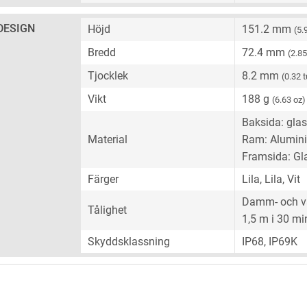
DESIGN
Höjd
151.2 mm
(5.
Bredd
72.4 mm
(2.8
Tjocklek
8.2 mm
(0.32 
Vikt
188 g
(6.63 oz)
Baksida: glas
Material
Ram: Alumin
Framsida: Gl
Färger
Lila, Lila, Vit
Damm- och vat
Tålighet
1,5 m i 30 mi
Skyddsklassning
IP68, IP69K