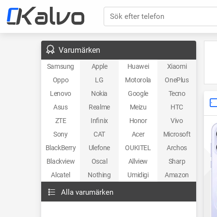
Sök efter telefon
Varumärken
Samsung
Apple
Huawei
Xiaomi
Oppo
LG
Motorola
OnePlus
Lenovo
Nokia
Google
Tecno
Asus
Realme
Meizu
HTC
ZTE
Infinix
Honor
Vivo
Sony
CAT
Acer
Microsoft
BlackBerry
Ulefone
OUKITEL
Archos
Blackview
Oscal
Allview
Sharp
Alcatel
Nothing
Umidigi
Amazon
Alla varumärken