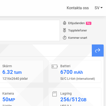
Kontakta oss
SV
Erbjudanden
Ny
Topptelefoner
Kommer snart
Skärm
Batteri
6.32
6700
tum
mAh
1216x2640 pixlar
Si/C Li-Ion
(Internationell)
Kamera
Lagring
50
256/512
MP
GB
2160p
UFS 3.1