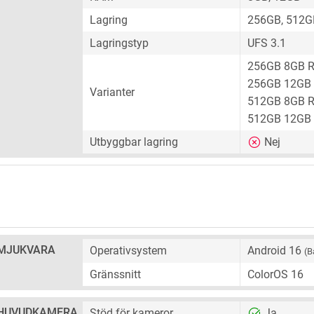
Lagring
256GB, 512G
Lagringstyp
UFS 3.1
256GB 8GB 
256GB 12GB
Varianter
512GB 8GB 
512GB 12GB
Utbyggbar lagring
Nej
MJUKVARA
Operativsystem
Android 16
(B
Gränssnitt
ColorOS 16
HUVUDKAMERA
Stöd för kameror
Ja