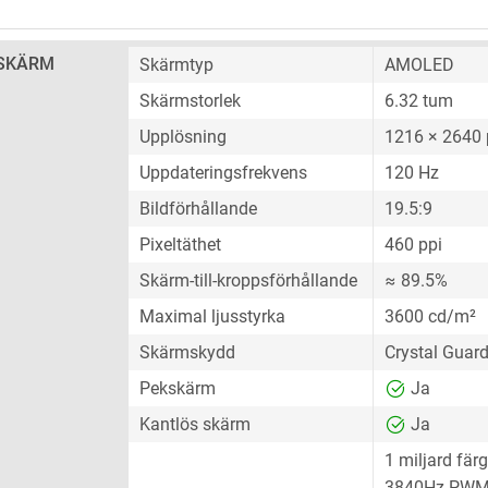
SKÄRM
Skärmtyp
AMOLED
Skärmstorlek
6.32 tum
Upplösning
1216 × 2640 
Uppdateringsfrekvens
120 Hz
Bildförhållande
19.5:9
Pixeltäthet
460 ppi
Skärm-till-kroppsförhållande
≈ 89.5%
Maximal ljusstyrka
3600 cd/m²
Skärmskydd
Crystal Guard
Pekskärm
Ja
Kantlös skärm
Ja
1 miljard färg
3840Hz PWM