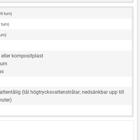
95 tum)
5 tum)
tum)
 eller kompositplast
ium
as
tentålig (tål högtrycksvattenstrålar; nedsänkbar upp till
nuter)