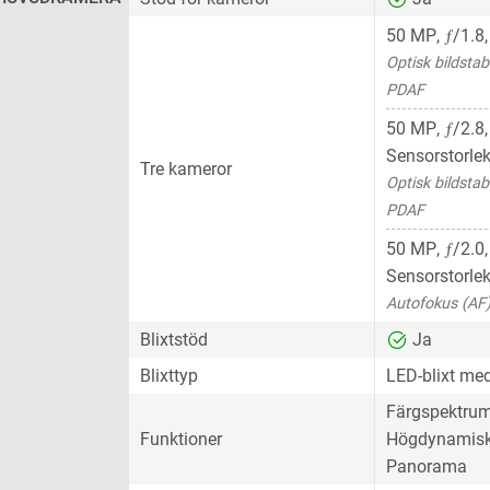
ƒ
50 MP
,
/1.8
Optisk bildstab
PDAF
ƒ
50 MP
,
/2.8
Sensorstorle
Tre kameror
Optisk bildstab
PDAF
ƒ
50 MP
,
/2.0
Sensorstorle
Autofokus (AF
Blixtstöd
Ja
Blixttyp
LED-blixt me
Färgspektru
Funktioner
Högdynamisk
Panorama