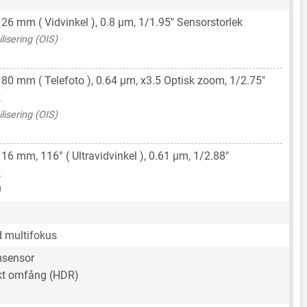
,
26 mm
( Vidvinkel ),
0.8 μm
,
1/1.95"
Sensorstorlek
ilisering (OIS)
,
80 mm
( Telefoto ),
0.64 μm
, x3.5 Optisk zoom,
1/2.75"
k
ilisering (OIS)
,
16 mm
, 116° ( Ultravidvinkel ),
0.61 μm
,
1/2.88"
k
)
d multifokus
msensor
t omfång (HDR)