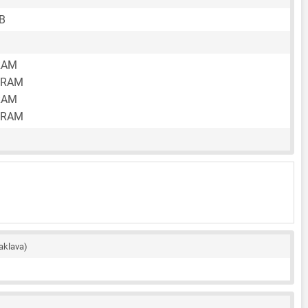
B
RAM
 RAM
RAM
 RAM
aklava)