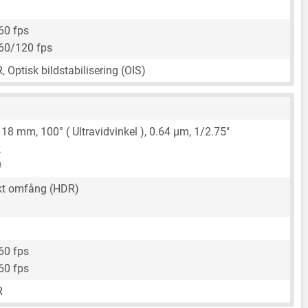
60 fps
60/120 fps
, Optisk bildstabilisering (OIS)
,
18 mm
, 100° ( Ultravidvinkel ),
0.64 μm
,
1/2.75"
k
)
t omfång (HDR)
60 fps
60 fps
R