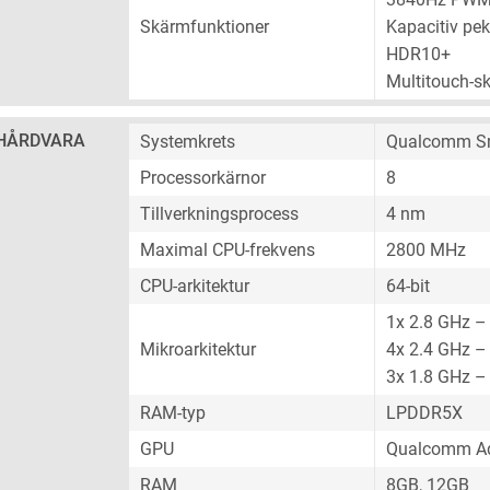
Skärmfunktioner
Kapacitiv pe
HDR10+
Multitouch-s
HÅRDVARA
Systemkrets
Qualcomm Sn
Processorkärnor
8
Tillverkningsprocess
4 nm
Maximal CPU-frekvens
2800 MHz
CPU-arkitektur
64-bit
1x 2.8 GHz –
Mikroarkitektur
4x 2.4 GHz –
3x 1.8 GHz –
RAM-typ
LPDDR5X
GPU
Qualcomm Ad
RAM
8GB, 12GB