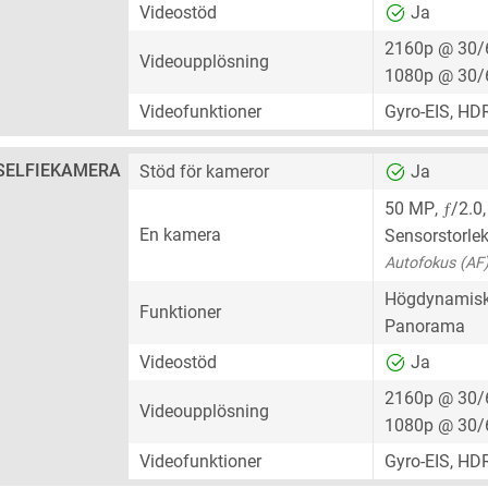
Videostöd
Ja
2160p @ 30/
Videoupplösning
1080p @ 30/
Videofunktioner
Gyro-EIS, HDR
SELFIEKAMERA
Stöd för kameror
Ja
ƒ
50 MP
,
/2.0
En kamera
Sensorstorle
Autofokus (AF
Högdynamisk
Funktioner
Panorama
Videostöd
Ja
2160p @ 30/
Videoupplösning
1080p @ 30/
Videofunktioner
Gyro-EIS, HD