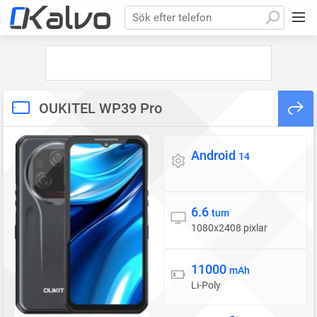
Sök efter telefon
OUKITEL WP39 Pro
Android
Operativsystem
14
6.6
Skärm
tum
1080x2408 pixlar
11000
Batteri
mAh
Li-Poly