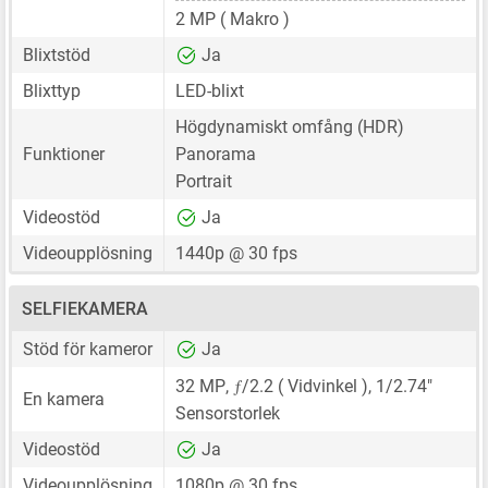
2 MP
( Makro )
Blixtstöd
Ja
Blixttyp
LED-blixt
Högdynamiskt omfång (HDR)
Funktioner
Panorama
Portrait
Videostöd
Ja
Videoupplösning
1440p @ 30 fps
SELFIEKAMERA
Stöd för kameror
Ja
ƒ
32 MP
,
/2.2 ( Vidvinkel ),
1/2.74"
En kamera
Sensorstorlek
Videostöd
Ja
Videoupplösning
1080p @ 30 fps