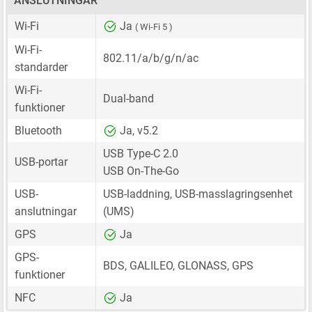
ANSLUTNINGAR
Wi-Fi
Ja
( Wi-Fi 5 )
Wi-Fi-
802.11/a/b/g/n/ac
standarder
Wi-Fi-
Dual-band
funktioner
Bluetooth
Ja, v5.2
USB Type-C 2.0
USB-portar
USB On-The-Go
USB-
USB-laddning, USB-masslagringsenhet
anslutningar
(UMS)
GPS
Ja
GPS-
BDS, GALILEO, GLONASS, GPS
funktioner
NFC
Ja