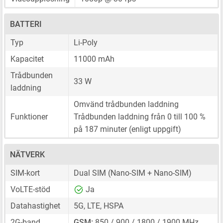
BATTERI
Typ
Li-Poly
Kapacitet
11000 mAh
Trådbunden
33 W
laddning
Omvänd trådbunden laddning
Funktioner
Trådbunden laddning från 0 till 100 %
på 187 minuter (enligt uppgift)
NÄTVERK
SIM-kort
Dual SIM
(Nano-SIM + Nano-SIM)
VoLTE-stöd
Ja
Datahastighet
5G, LTE, HSPA
2G-band
GSM:
850 / 900 / 1800 / 1900 MHz