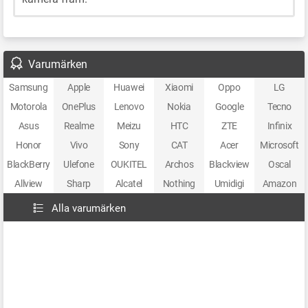
Varumärken
Samsung
Apple
Huawei
Xiaomi
Oppo
LG
Motorola
OnePlus
Lenovo
Nokia
Google
Tecno
Asus
Realme
Meizu
HTC
ZTE
Infinix
Honor
Vivo
Sony
CAT
Acer
Microsoft
BlackBerry
Ulefone
OUKITEL
Archos
Blackview
Oscal
Allview
Sharp
Alcatel
Nothing
Umidigi
Amazon
Alla varumärken