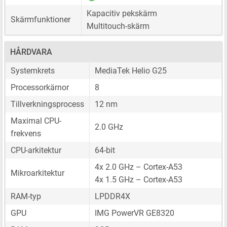
Kapacitiv pekskärm
Skärmfunktioner
Multitouch-skärm
HÅRDVARA
Systemkrets
MediaTek Helio G25
Processorkärnor
8
Tillverkningsprocess
12 nm
Maximal CPU-
2.0 GHz
frekvens
CPU-arkitektur
64-bit
4x 2.0 GHz – Cortex-A53
Mikroarkitektur
4x 1.5 GHz – Cortex-A53
RAM-typ
LPDDR4X
GPU
IMG PowerVR GE8320