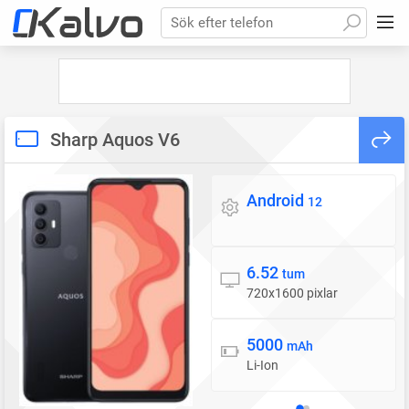
Sök efter telefon
Sharp Aquos V6
Android
Operativsystem
12
6.52
Skärm
tum
720x1600 pixlar
5000
Batteri
mAh
Li-Ion