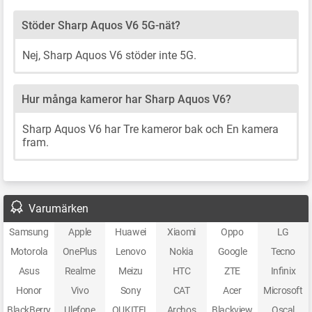
Stöder Sharp Aquos V6 5G-nät?
Nej, Sharp Aquos V6 stöder inte 5G.
Hur många kameror har Sharp Aquos V6?
Sharp Aquos V6 har Tre kameror bak och En kamera
fram.
Varumärken
Samsung
Apple
Huawei
Xiaomi
Oppo
LG
Motorola
OnePlus
Lenovo
Nokia
Google
Tecno
Asus
Realme
Meizu
HTC
ZTE
Infinix
Honor
Vivo
Sony
CAT
Acer
Microsoft
BlackBerry
Ulefone
OUKITEL
Archos
Blackview
Oscal