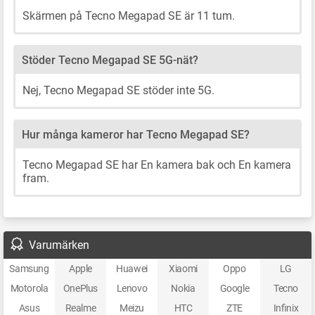
Skärmen på Tecno Megapad SE är 11 tum.
Stöder Tecno Megapad SE 5G-nät?
Nej, Tecno Megapad SE stöder inte 5G.
Hur många kameror har Tecno Megapad SE?
Tecno Megapad SE har En kamera bak och En kamera
fram.
Varumärken
Samsung
Apple
Huawei
Xiaomi
Oppo
LG
Motorola
OnePlus
Lenovo
Nokia
Google
Tecno
Asus
Realme
Meizu
HTC
ZTE
Infinix