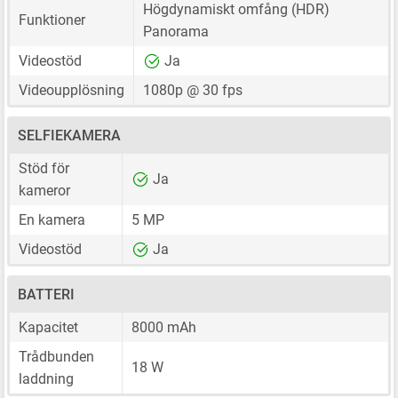
Högdynamiskt omfång (HDR)
Funktioner
Panorama
Videostöd
Ja
Videoupplösning
1080p @ 30 fps
SELFIEKAMERA
Stöd för
Ja
kameror
En kamera
5 MP
Videostöd
Ja
BATTERI
Kapacitet
8000 mAh
Trådbunden
18 W
laddning