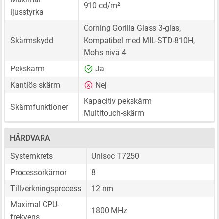
910 cd/m²
ljusstyrka
Corning Gorilla Glass 3-glas,
Skärmskydd
Kompatibel med MIL-STD-810H,
Mohs nivå 4
Pekskärm
Ja
Kantlös skärm
Nej
Kapacitiv pekskärm
Skärmfunktioner
Multitouch-skärm
HÅRDVARA
Systemkrets
Unisoc T7250
Processorkärnor
8
Tillverkningsprocess
12 nm
Maximal CPU-
1800 MHz
frekvens