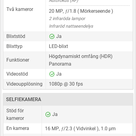
Autofokus (AF)
Två kameror
ƒ
20 MP
,
/1.8 ( Mörkerseende )
2 infraröda lampor
Infraröd nattseendelys
Blixtstöd
Ja
Blixttyp
LED-blixt
Högdynamiskt omfång (HDR)
Funktioner
Panorama
Videostöd
Ja
Videoupplösning
1080p @ 30 fps
SELFIEKAMERA
Stöd för
Ja
kameror
ƒ
En kamera
16 MP
,
/2.3 ( Vidvinkel ),
1.0 μm