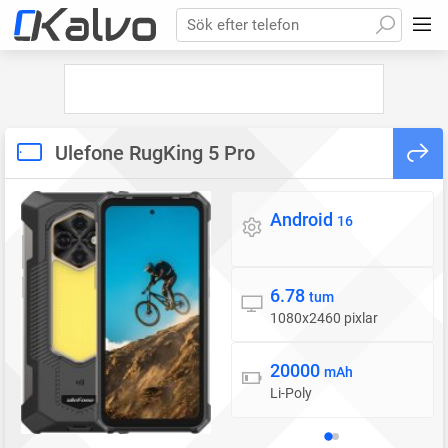
Sök efter telefon
Ulefone RugKing 5 Pro
Android
Operativsystem
16
6.78
Skärm
tum
1080x2460 pixlar
20000
Batteri
mAh
Li-Poly