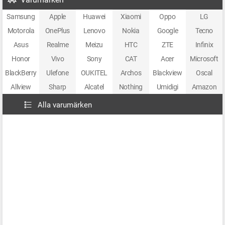
Samsung
Apple
Huawei
Xiaomi
Oppo
LG
Motorola
OnePlus
Lenovo
Nokia
Google
Tecno
Asus
Realme
Meizu
HTC
ZTE
Infinix
Honor
Vivo
Sony
CAT
Acer
Microsoft
BlackBerry
Ulefone
OUKITEL
Archos
Blackview
Oscal
Allview
Sharp
Alcatel
Nothing
Umidigi
Amazon
Alla varumärken