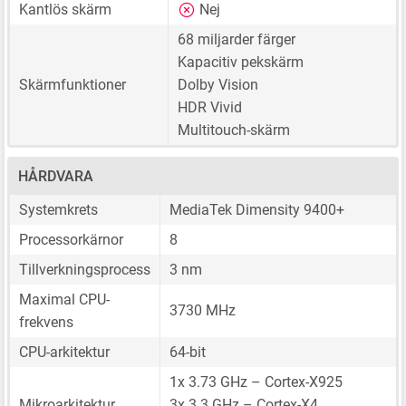
Kantlös skärm
Nej
68 miljarder färger
Kapacitiv pekskärm
Skärmfunktioner
Dolby Vision
HDR Vivid
Multitouch-skärm
HÅRDVARA
Systemkrets
MediaTek Dimensity 9400+
Processorkärnor
8
Tillverkningsprocess
3 nm
Maximal CPU-
3730 MHz
frekvens
CPU-arkitektur
64-bit
1x 3.73 GHz – Cortex-X925
Mikroarkitektur
3x 3.3 GHz – Cortex-X4