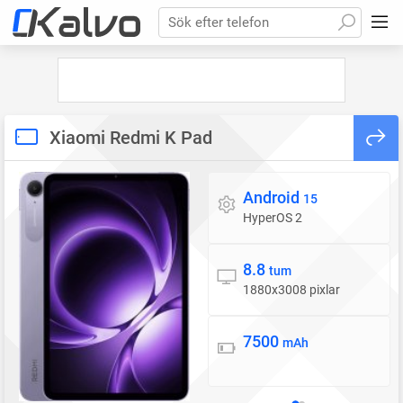
Sök efter telefon
Xiaomi Redmi K Pad
Android
Operativsystem
15
HyperOS 2
8.8
Skärm
tum
1880x3008 pixlar
7500
Batteri
mAh