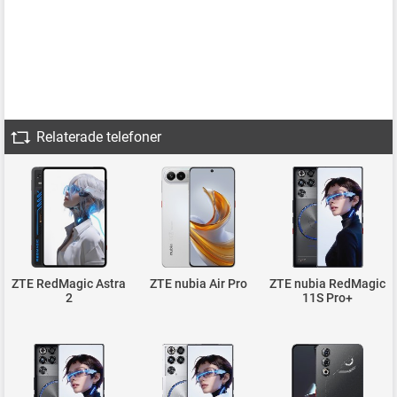
Relaterade telefoner
ZTE RedMagic Astra
ZTE nubia Air Pro
ZTE nubia RedMagic
2
11S Pro+