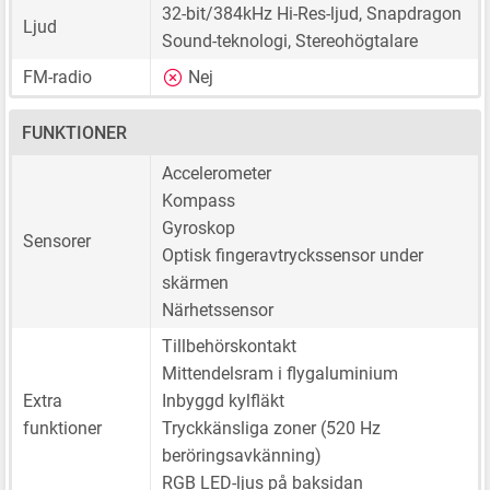
32-bit/384kHz Hi-Res-ljud, Snapdragon
Ljud
Sound-teknologi, Stereohögtalare
FM-radio
Nej
FUNKTIONER
Accelerometer
Kompass
Gyroskop
Sensorer
Optisk fingeravtryckssensor under
skärmen
Närhetssensor
Tillbehörskontakt
Mittendelsram i flygaluminium
Extra
Inbyggd kylfläkt
funktioner
Tryckkänsliga zoner (520 Hz
beröringsavkänning)
RGB LED-ljus på baksidan