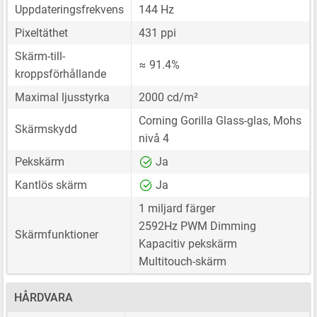
Uppdateringsfrekvens
144 Hz
Pixeltäthet
431 ppi
Skärm-till-
≈ 91.4%
kroppsförhållande
Maximal ljusstyrka
2000 cd/m²
Corning Gorilla Glass-glas, Mohs
Skärmskydd
nivå 4
Pekskärm
Ja
Kantlös skärm
Ja
1 miljard färger
2592Hz PWM Dimming
Skärmfunktioner
Kapacitiv pekskärm
Multitouch-skärm
HÅRDVARA