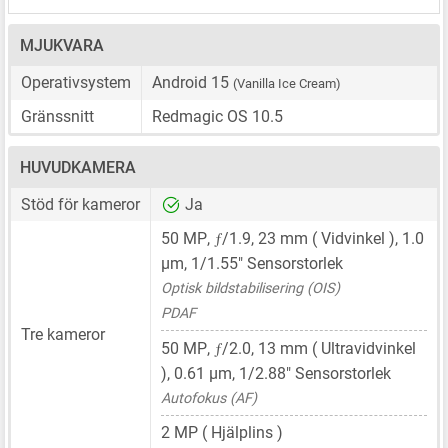
MJUKVARA
Operativsystem
Android 15
(Vanilla Ice Cream)
Gränssnitt
Redmagic OS 10.5
HUVUDKAMERA
Stöd för kameror
Ja
ƒ
50 MP
,
/1.9,
23 mm
( Vidvinkel ),
1.0
μm
,
1/1.55"
Sensorstorlek
Optisk bildstabilisering (OIS)
PDAF
Tre kameror
ƒ
50 MP
,
/2.0,
13 mm
( Ultravidvinkel
),
0.61 μm
,
1/2.88"
Sensorstorlek
Autofokus (AF)
2 MP
( Hjälplins )