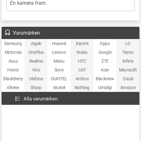
En kamera fram.
Varumärken
Samsung
Apple
Huawei
Xiaomi
Oppo
LG
Motorola
OnePlus
Lenovo
Nokia
Google
Tecno
Asus
Realme
Meizu
HTC
ZTE
Infinix
Honor
Vivo
Sony
CAT
Acer
Microsoft
BlackBerry
Ulefone
OUKITEL
Archos
Blackview
Oscal
Allview
Sharp
Alcatel
Nothing
Umidigi
Amazon
Alla varumärken