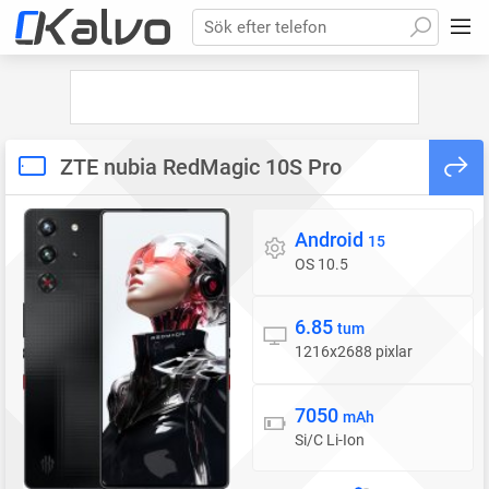
Sök efter telefon
ZTE nubia RedMagic 10S Pro
Android
Operativsystem
15
OS 10.5
6.85
Skärm
tum
1216x2688 pixlar
7050
Batteri
mAh
Si/C Li-Ion