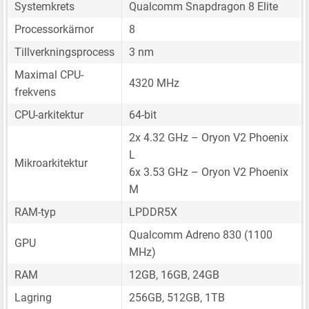
Systemkrets
Qualcomm Snapdragon 8 Elite
Processorkärnor
8
Tillverkningsprocess
3 nm
Maximal CPU-
4320 MHz
frekvens
CPU-arkitektur
64-bit
2x 4.32 GHz – Oryon V2 Phoenix
L
Mikroarkitektur
6x 3.53 GHz – Oryon V2 Phoenix
M
RAM-typ
LPDDR5X
Qualcomm Adreno 830 (1100
GPU
MHz)
RAM
12GB, 16GB, 24GB
Lagring
256GB, 512GB, 1TB