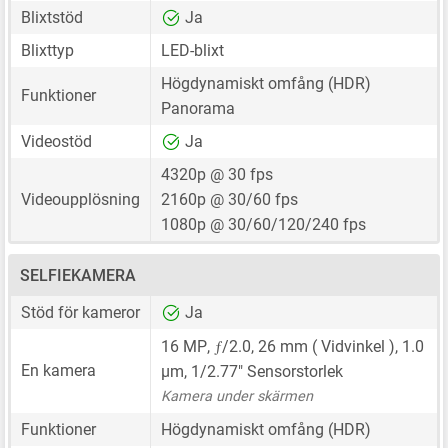
Blixtstöd
Ja
Blixttyp
LED-blixt
Högdynamiskt omfång (HDR)
Funktioner
Panorama
Videostöd
Ja
4320p @ 30 fps
Videoupplösning
2160p @ 30/60 fps
1080p @ 30/60/120/240 fps
SELFIEKAMERA
Stöd för kameror
Ja
ƒ
16 MP
,
/2.0,
26 mm
( Vidvinkel ),
1.0
En kamera
μm
,
1/2.77"
Sensorstorlek
Kamera under skärmen
Funktioner
Högdynamiskt omfång (HDR)