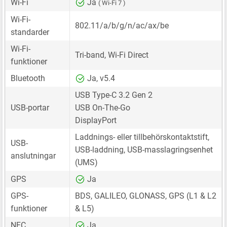
Wi-Fi
Ja
( Wi-Fi 7 )
Wi-Fi-
802.11/a/b/g/n/ac/ax/be
standarder
Wi-Fi-
Tri-band, Wi-Fi Direct
funktioner
Bluetooth
Ja, v5.4
USB Type-C 3.2 Gen 2
USB-portar
USB On-The-Go
DisplayPort
Laddnings- eller tillbehörskontaktstift,
USB-
USB-laddning, USB-masslagringsenhet
anslutningar
(UMS)
GPS
Ja
GPS-
BDS, GALILEO, GLONASS, GPS (L1 & L2
funktioner
& L5)
NFC
Ja